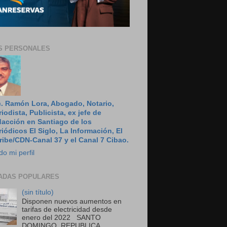
S PERSONALES
c. Ramón Lora, Abogado, Notario,
riodista, Publicista, ex jefe de
dacción en Santiago de los
riódicos El Siglo, La Información, El
ribe/CDN-Canal 37 y el Canal 7 Cibao.
do mi perfil
ADAS POPULARES
(sin título)
Disponen nuevos aumentos en
tarifas de electricidad desde
enero del 2022 SANTO
DOMINGO, REPUBLICA