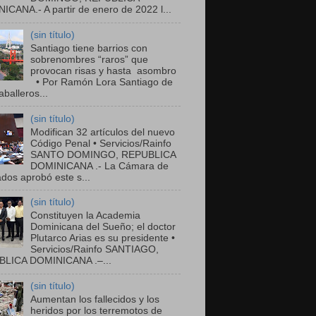
ICANA.- A partir de enero de 2022 l...
(sin título)
Santiago tiene barrios con
sobrenombres “raros” que
provocan risas y hasta asombro
• Por Ramón Lora Santiago de
balleros...
(sin título)
Modifican 32 artículos del nuevo
Código Penal • Servicios/Rainfo
SANTO DOMINGO, REPUBLICA
DOMINICANA .- La Cámara de
dos aprobó este s...
(sin título)
Constituyen la Academia
Dominicana del Sueño; el doctor
Plutarco Arias es su presidente •
Servicios/Rainfo SANTIAGO,
LICA DOMINICANA .–...
(sin título)
Aumentan los fallecidos y los
heridos por los terremotos de