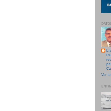
DATO
Li
Pe
re
pe
Ca
Ver to
ENTR