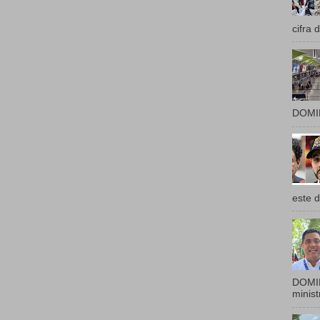
cifra 
DOMIN
este d
DOMIN
ministr