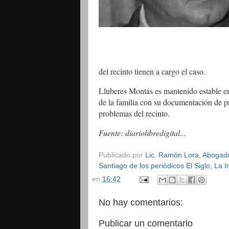
del recinto tienen a cargo el caso.
Lluberes Montás es mantenido estable en 
de la familia con su documentación de pro
problemas del recinto.
Fuente: diariolibredigital...
Publicado por
Lic. Ramón Lora, Abogado,
Santiago de los periódicos El Siglo, La
en
16:42
No hay comentarios:
Publicar un comentario