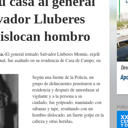
u casa al general
lvador Lluberes
dislocan hombro
a.-
El general retirado
Salvador Lluberes Montás
, exjefe
nal,
fue asaltado en su residencia de Casa de Campo
, en
Según una fuente de la Policía, un
grupo de delincuentes penetraron a su
residencia y después de amordazar al
vigilante y a la persona a su
cuidado,
fue golpeado, maniatado
con
PUBL
sábanas y tape,
resultando con un
hombro dislocado, un fuerte golpe en la
.
cabeza y otras heridas