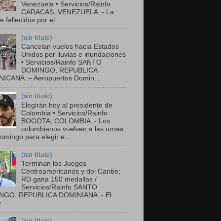
Venezuela • Servicios/Rainfo
CARACAS, VENEZUELA .- La
de fallecidos por el...
(sin título)
Cancelan vuelos hacia Estados
Unidos por lluvias e inundaciones
• Servicios/Rainfo SANTO
DOMINGO, REPUBLICA
ICANA .– Aeropuertos Domin...
(sin título)
Elegirán hoy al presidente de
Colombia • Servicios/Rainfo
BOGOTA, COLOMBIA .- Los
colombianos vuelven a las urnas
omingo para elegir e...
(sin título)
Terminan los Juegos
Centroamericanos y del Caribe;
RD gana 150 medallas /
Servicios/Rainfo SANTO
GO, REPUBLICA DOMINIANA .- El
...
(sin título)