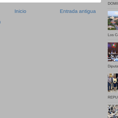
DOMIN
Inicio
Entrada antigua
)
Los Ca
Diputa
REPUB