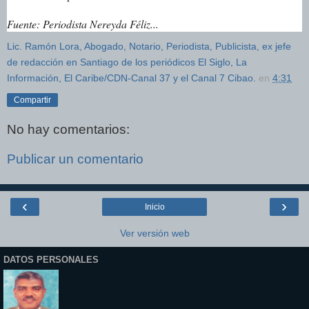
Fuente: Periodista Nereyda Féliz...
Lic. Ramón Lora, Abogado, Notario, Periodista, Publicista, ex jefe
de redacción en Santiago de los periódicos El Siglo, La
Información, El Caribe/CDN-Canal 37 y el Canal 7 Cibao.
en
4:31
Compartir
No hay comentarios:
Publicar un comentario
‹
›
Inicio
Ver versión web
DATOS PERSONALES