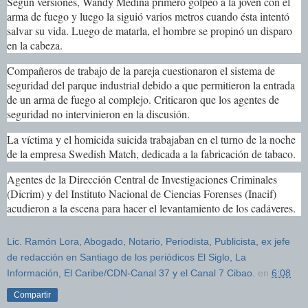
Según versiones, Wandy Medina primero golpeó a la joven con el
arma de fuego y luego la siguió varios metros cuando ésta intentó
salvar su vida. Luego de matarla, el hombre se propinó un disparo
en la cabeza.
Compañeros de trabajo de la pareja cuestionaron el sistema de
seguridad del parque industrial debido a que permitieron la entrada
de un arma de fuego al complejo. Criticaron que los agentes de
seguridad no intervinieron en la discusión.
La víctima y el homicida suicida trabajaban en el turno de la noche
de la empresa Swedish Match, dedicada a la fabricación de tabaco.
Agentes de la Dirección Central de Investigaciones Criminales
(Dicrim) y del Instituto Nacional de Ciencias Forenses (Inacif)
acudieron a la escena para hacer el levantamiento de los cadáveres.
Lic. Ramón Lora, Abogado, Notario, Periodista, Publicista, ex jefe
de redacción en Santiago de los periódicos El Siglo, La
Información, El Caribe/CDN-Canal 37 y el Canal 7 Cibao.
en
6:08
Compartir