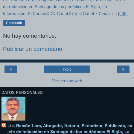
de redacción en Santiago de los periódicos El Siglo, La
Información, El Caribe/CDN-Canal 37 y el Canal 7 Cibao.
en
5:38
Compartir
No hay comentarios:
Publicar un comentario
‹
›
Inicio
Ver versión web
DATOS PERSONALES
Lic. Ramón Lora, Abogado, Notario, Periodista, Publicista, ex
jefe de redacción en Santiago de los periódicos El Siglo, La