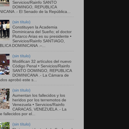
Servicios/Rainfo SANTO
DOMINGO, REPUBLICA
ICANA .- El Senado de la República...
(sin título)
Constituyen la Academia
Dominicana del Sueño; el doctor
Plutarco Arias es su presidente •
Servicios/Rainfo SANTIAGO,
LICA DOMINICANA .–...
(sin título)
Modifican 32 artículos del nuevo
Código Penal • Servicios/Rainfo
SANTO DOMINGO, REPUBLICA
DOMINICANA .- La Cámara de
dos aprobó este s...
(sin título)
Aumentan los fallecidos y los
heridos por los terremotos de
Venezuela • Servicios/Rainfo
CARACAS, VENEZUELA .- La
de fallecidos por el...
(sin título)