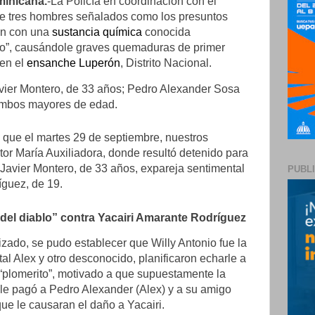
inicana.
-La Policía en coordinación con el
 de tres hombres señalados como los presuntos
en con una
sustancia química
conocida
lo”, causándole graves quemaduras de primer
en el
ensanche Luperón
, Distrito Nacional.
vier Montero, de 33 años; Pedro Alexander Sosa
 ambos mayores de edad.
a que el martes 29 de septiembre, nuestros
tor María Auxiliadora, donde resultó detenido para
o Javier Montero, de 33 años, expareja sentimental
PUBL
íguez, de 19.
 del diablo” contra Yacairi Amarante Rodríguez
izado, se pudo establecer que Willy Antonio fue la
l Alex y otro desconocido, planificaron echarle a
 “plomerito”, motivado a que supuestamente la
ue le pagó a Pedro Alexander (Alex) y a su amigo
ue le causaran el daño a Yacairi.