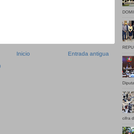
DOMIN
REPUB
Inicio
Entrada antigua
)
Diputa
cifra 