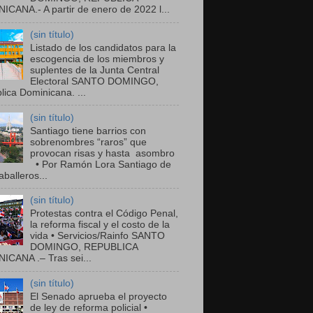
ICANA.- A partir de enero de 2022 l...
(sin título)
Listado de los candidatos para la
escogencia de los miembros y
suplentes de la Junta Central
Electoral SANTO DOMINGO,
ica Dominicana. ...
(sin título)
Santiago tiene barrios con
sobrenombres “raros” que
provocan risas y hasta asombro
• Por Ramón Lora Santiago de
balleros...
(sin título)
Protestas contra el Código Penal,
la reforma fiscal y el costo de la
vida • Servicios/Rainfo SANTO
DOMINGO, REPUBLICA
ICANA .– Tras sei...
(sin título)
El Senado aprueba el proyecto
de ley de reforma policial •