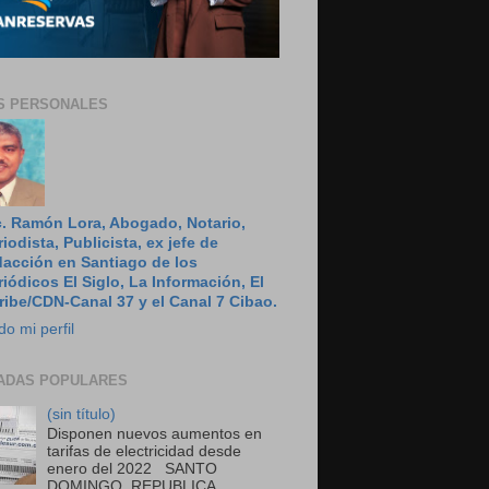
S PERSONALES
c. Ramón Lora, Abogado, Notario,
riodista, Publicista, ex jefe de
dacción en Santiago de los
riódicos El Siglo, La Información, El
ribe/CDN-Canal 37 y el Canal 7 Cibao.
do mi perfil
ADAS POPULARES
(sin título)
Disponen nuevos aumentos en
tarifas de electricidad desde
enero del 2022 SANTO
DOMINGO, REPUBLICA