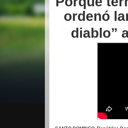
Porque term
ordenó la
diablo” 