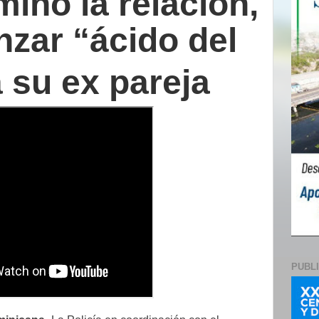
inó la relación,
nzar “ácido del
a su ex pareja
PUBL