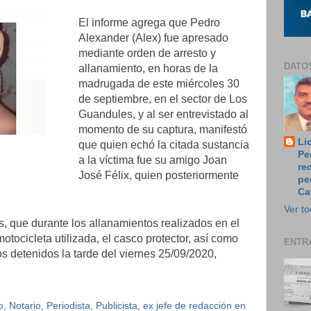
El informe agrega que Pedro
Alexander (Alex) fue apresado
mediante orden de arresto y
DATO
allanamiento, en horas de la
madrugada de este miércoles 30
de septiembre, en el sector de Los
Guandules, y al ser entrevistado al
momento de su captura, manifestó
Li
que quien echó la citada sustancia
Pe
a la víctima fue su amigo Joan
re
José Félix, quien posteriormente
pe
Ca
Ver to
, que durante los allanamientos realizados en el
tocicleta utilizada, el casco protector, así como
ENTR
os detenidos la tarde del viernes 25/09/2020,
 Notario, Periodista, Publicista, ex jefe de redacción en