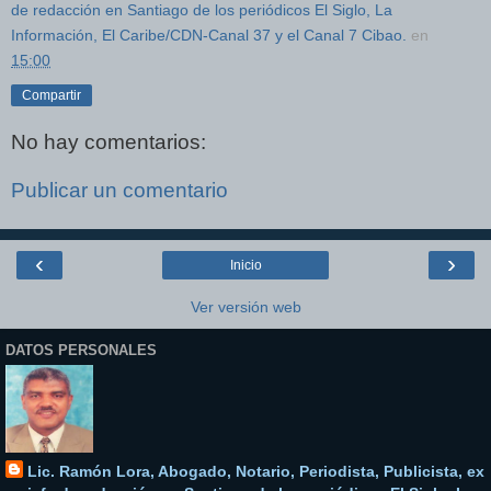
de redacción en Santiago de los periódicos El Siglo, La
Información, El Caribe/CDN-Canal 37 y el Canal 7 Cibao.
en
15:00
Compartir
No hay comentarios:
Publicar un comentario
‹
›
Inicio
Ver versión web
DATOS PERSONALES
Lic. Ramón Lora, Abogado, Notario, Periodista, Publicista, ex