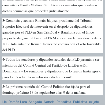
compañero Danilo Medina. Si hubiere documentos que avalaren
dichas denuncias que procedan judicialmente.
3•Denuncia y acusa a Román Jáquez, presidente del Tribunal
Superior Electoral de intervenir en el despojo de diputaciones
ganadas por el PLD en San Cristóbal y Barahona con el único
propósito de ganar el favor del PRM y alcanzar la presidencia de la
JCE. Adelanta que Román Jáquez no contará con el voto favorable
del PLD.
4•Todos los senadores y diputados actuales del PLD pasarán a ser
miembros del Comité Central del Partido de la Liberación
Dominicana y los senadores y diputados que lo fueron hasta agosto
pasado retendrán la membresía a dicho Comité.
5•La próxima reunión del Comité Político fue fijada para el
domingo próximo 13 de septiembre a las 9 de la mañana.
Lic. Ramón Lora, Abogado, Notario, Periodista, Publicista, ex jefe