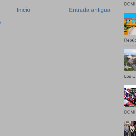
DOMIN
Inicio
Entrada antigua
)
Repúbl
Los Ca
DOMIN