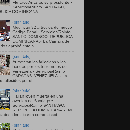
Plutarco Arias es su presidente •
Servicios/Rainfo SANTIAGO,
LICA DOMINICANA .–...
(sin título)
Modifican 32 artículos del nuevo
Código Penal • Servicios/Rainfo
SANTO DOMINGO, REPUBLICA
DOMINICANA .- La Cámara de
dos aprobó este s...
(sin título)
Aumentan los fallecidos y los
heridos por los terremotos de
Venezuela • Servicios/Rainfo
CARACAS, VENEZUELA .- La
de fallecidos por el...
(sin título)
Hallan joven muerta en una
avenida de Santiago •
Servicios/Rainfo SANTIAGO,
REPUBLICA DOMINICANA .-Las
dades identificaron como Lisset...
(sin título)