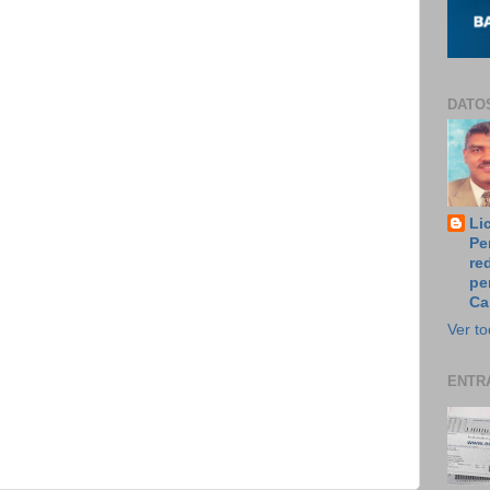
DATO
Li
Pe
re
pe
Ca
Ver to
ENTR