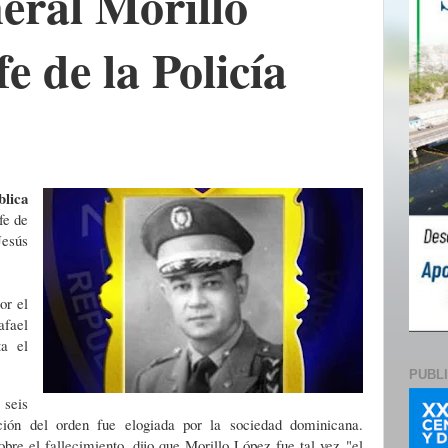
eral Morillo
fe de la Policía
ica
fe de
esús
or el
afael
ta el
PUBL
 seis
ución del orden fue elogiada por la sociedad dominicana.
obre el fallecimiento, dijo que Morillo López fue tal vez
"el