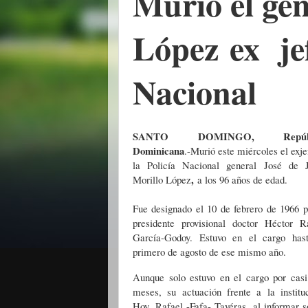
Murió el gen
López
ex je
Nacional
SANTO DOMINGO, Repúbl
Dominicana
.-Murió este miércoles el exje
la Policía Nacional general
José de J
,
Morillo López
a los 96 años de edad.
Fue designado el 10 de febrero de 1966 p
presidente provisional doctor
Héctor R
García-Godoy
. Estuvo en el cargo has
primero de agosto de ese mismo año.
Aunque solo estuvo en el cargo por casi
meses, su actuación frente a la instit
,
Hoy,
Rafael -Fafa- Tavéras
al informar s