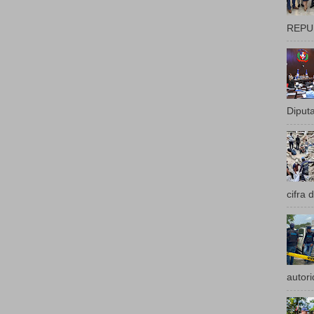
REPUB
Diputa
cifra 
autori