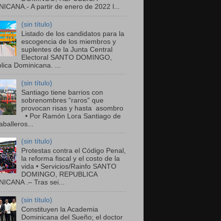
ICANA.- A partir de enero de 2022 l...
(sin título)
Listado de los candidatos para la
escogencia de los miembros y
suplentes de la Junta Central
Electoral SANTO DOMINGO,
ica Dominicana. ...
(sin título)
Santiago tiene barrios con
sobrenombres “raros” que
provocan risas y hasta asombro
• Por Ramón Lora Santiago de
balleros...
(sin título)
Protestas contra el Código Penal,
la reforma fiscal y el costo de la
vida • Servicios/Rainfo SANTO
DOMINGO, REPUBLICA
ICANA .– Tras sei...
(sin título)
Constituyen la Academia
Dominicana del Sueño; el doctor