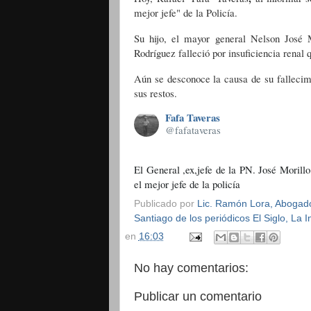
mejor jefe" de la Policía.
Su hijo, el mayor general Nelson José M
Rodríguez falleció por insuficiencia renal 
Aún se desconoce la causa de su fallecim
sus restos.
Fafa Taveras
@fafataveras
El General ,ex,jefe de la PN. José Morillo
el mejor jefe de la policía 
Publicado por
Lic. Ramón Lora, Abogado,
Santiago de los periódicos El Siglo, La
en
16:03
No hay comentarios:
Publicar un comentario