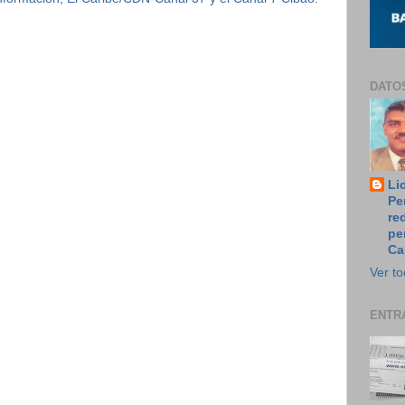
DATO
Li
Pe
re
pe
Ca
Ver to
ENTR