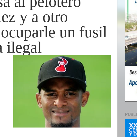
sa al pelotero
ez y a otro
ocuparle un fusil
 ilegal
PUBL