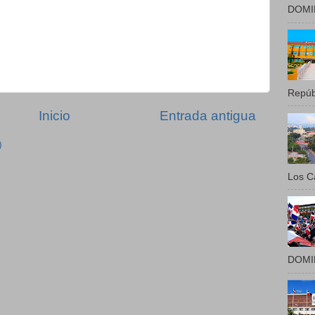
DOMIN
Repúbl
Inicio
Entrada antigua
)
Los Ca
DOMIN