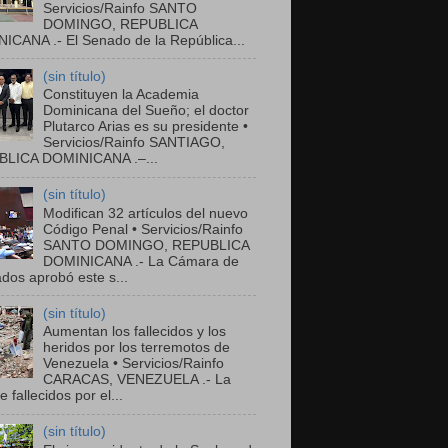
Servicios/Rainfo SANTO
DOMINGO, REPUBLICA
ICANA .- El Senado de la República...
(sin título)
Constituyen la Academia
Dominicana del Sueño; el doctor
Plutarco Arias es su presidente •
Servicios/Rainfo SANTIAGO,
LICA DOMINICANA .–...
(sin título)
Modifican 32 artículos del nuevo
Código Penal • Servicios/Rainfo
SANTO DOMINGO, REPUBLICA
DOMINICANA .- La Cámara de
dos aprobó este s...
(sin título)
Aumentan los fallecidos y los
heridos por los terremotos de
Venezuela • Servicios/Rainfo
CARACAS, VENEZUELA .- La
de fallecidos por el...
(sin título)