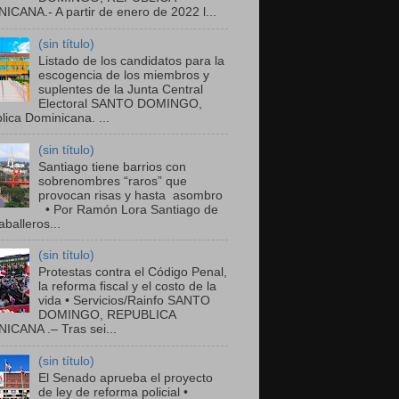
ICANA.- A partir de enero de 2022 l...
(sin título)
Listado de los candidatos para la
escogencia de los miembros y
suplentes de la Junta Central
Electoral SANTO DOMINGO,
ica Dominicana. ...
(sin título)
Santiago tiene barrios con
sobrenombres “raros” que
provocan risas y hasta asombro
• Por Ramón Lora Santiago de
balleros...
(sin título)
Protestas contra el Código Penal,
la reforma fiscal y el costo de la
vida • Servicios/Rainfo SANTO
DOMINGO, REPUBLICA
ICANA .– Tras sei...
(sin título)
El Senado aprueba el proyecto
de ley de reforma policial •