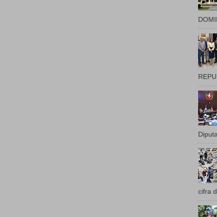
DOMIN
REPUB
Diputa
cifra 