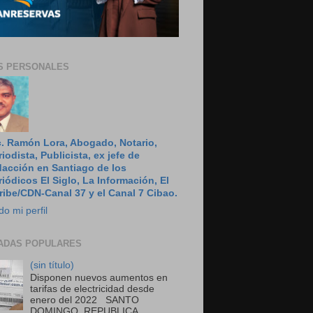
S PERSONALES
c. Ramón Lora, Abogado, Notario,
riodista, Publicista, ex jefe de
dacción en Santiago de los
riódicos El Siglo, La Información, El
ribe/CDN-Canal 37 y el Canal 7 Cibao.
do mi perfil
ADAS POPULARES
(sin título)
Disponen nuevos aumentos en
tarifas de electricidad desde
enero del 2022 SANTO
DOMINGO, REPUBLICA