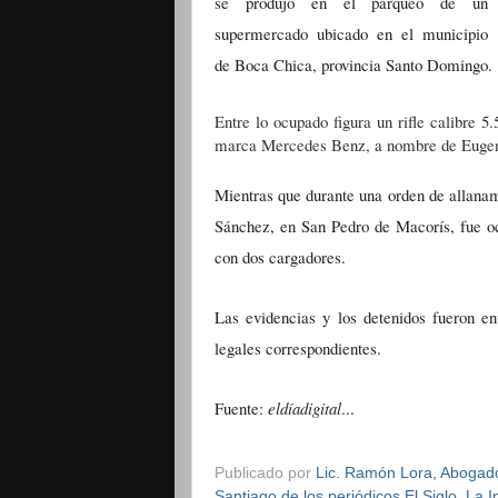
se produjo en el parqueo de un
supermercado ubicado en el municipio
de Boca Chica, provincia Santo Domingo.
Entre lo ocupado figura un rifle calibre 
marca Mercedes Benz, a nombre de Eugeni
Mientras que durante una orden de allanam
Sánchez, en San Pedro de Macorís, fue o
con dos cargadores.
Las evidencias y los detenidos fueron en
legales correspondientes.
Fuente:
eldíadigital
...
Publicado por
Lic. Ramón Lora, Abogado,
Santiago de los periódicos El Siglo, La