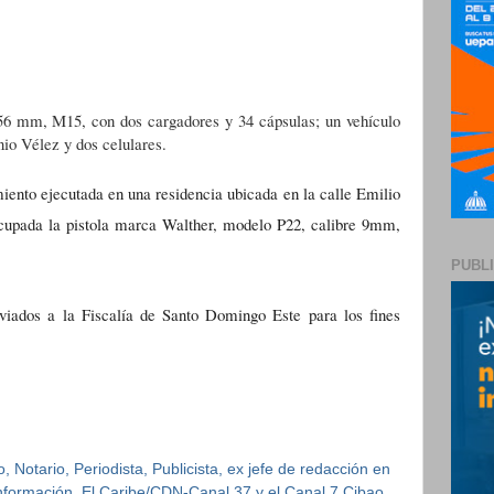
5.56 mm, M15, con dos cargadores y 34 cápsulas; un vehículo
o Vélez y dos celulares.
iento ejecutada en una residencia ubicada en la calle Emilio
cupada la pistola marca Walther, modelo P22, calibre 9mm,
PUBL
viados a la Fiscalía de Santo Domingo Este para los fines
 Notario, Periodista, Publicista, ex jefe de redacción en
 Información, El Caribe/CDN-Canal 37 y el Canal 7 Cibao.