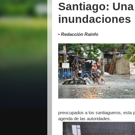
Santiago: Una
inundaciones
•
Redacción Rainfo
preocupados a los santiagueros, esta p
agenda de las autoridades.