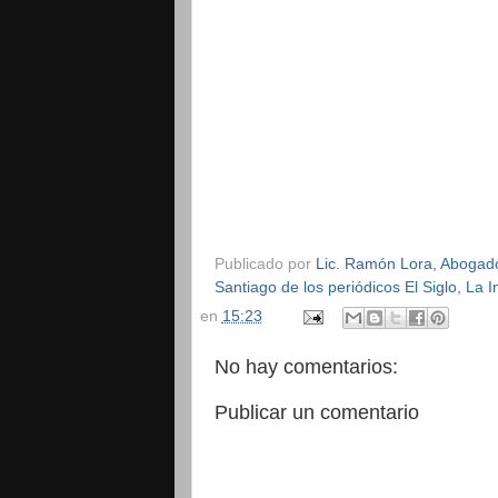
Publicado por
Lic. Ramón Lora, Abogado,
Santiago de los periódicos El Siglo, La
en
15:23
No hay comentarios:
Publicar un comentario