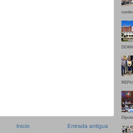
contin
DOMIN
REPUB
Diputa
Inicio
Entrada antigua