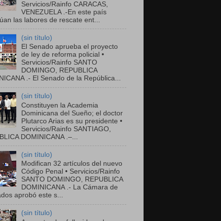
Servicios/Rainfo CARACAS,
VENEZUELA .-En este país
úan las labores de rescate ent...
(sin título)
El Senado aprueba el proyecto
de ley de reforma policial •
Servicios/Rainfo SANTO
DOMINGO, REPUBLICA
ICANA .- El Senado de la República...
(sin título)
Constituyen la Academia
Dominicana del Sueño; el doctor
Plutarco Arias es su presidente •
Servicios/Rainfo SANTIAGO,
LICA DOMINICANA .–...
(sin título)
Modifican 32 artículos del nuevo
Código Penal • Servicios/Rainfo
SANTO DOMINGO, REPUBLICA
DOMINICANA .- La Cámara de
dos aprobó este s...
(sin título)