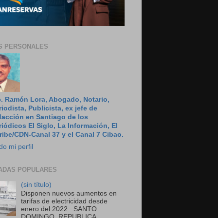
S PERSONALES
c. Ramón Lora, Abogado, Notario,
riodista, Publicista, ex jefe de
dacción en Santiago de los
riódicos El Siglo, La Información, El
ribe/CDN-Canal 37 y el Canal 7 Cibao.
do mi perfil
ADAS POPULARES
(sin título)
Disponen nuevos aumentos en
tarifas de electricidad desde
enero del 2022 SANTO
DOMINGO, REPUBLICA