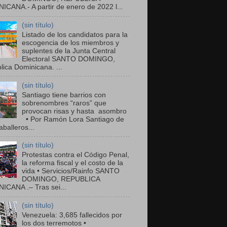
ICANA.- A partir de enero de 2022 l...
(sin título)
Listado de los candidatos para la
escogencia de los miembros y
suplentes de la Junta Central
Electoral SANTO DOMINGO,
ica Dominicana. ...
(sin título)
Santiago tiene barrios con
sobrenombres “raros” que
provocan risas y hasta asombro
• Por Ramón Lora Santiago de
balleros...
(sin título)
Protestas contra el Código Penal,
la reforma fiscal y el costo de la
vida • Servicios/Rainfo SANTO
DOMINGO, REPUBLICA
ICANA .– Tras sei...
(sin título)
Venezuela: 3,685 fallecidos por
los dos terremotos •