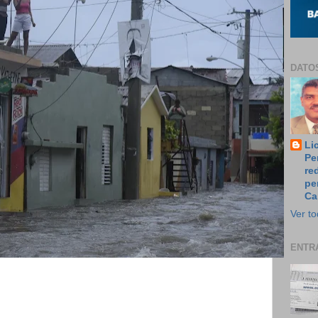
DATO
Li
Pe
re
pe
Ca
Ver to
ENTR