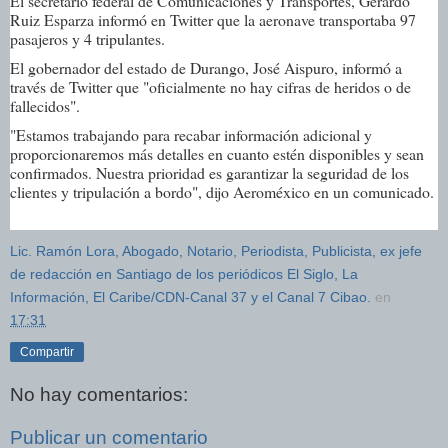
El secretario federal de Comunicaciones y Transportes, Gerardo
Ruiz Esparza informó en Twitter que la aeronave transportaba 97
pasajeros y 4 tripulantes.
El gobernador del estado de Durango, José Aispuro, informó a
través de Twitter que "oficialmente no hay cifras de heridos o de
fallecidos".
"Estamos trabajando para recabar información adicional y
proporcionaremos más detalles en cuanto estén disponibles y sean
confirmados. Nuestra prioridad es garantizar la seguridad de los
clientes y tripulación a bordo", dijo Aeroméxico en un comunicado.
Lic. Ramón Lora, Abogado, Notario, Periodista, Publicista, ex jefe
de redacción en Santiago de los periódicos El Siglo, La
Información, El Caribe/CDN-Canal 37 y el Canal 7 Cibao.
en
17:31
Compartir
No hay comentarios:
Publicar un comentario