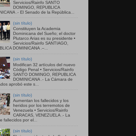
Servicios/Rainfo SANTO
DOMINGO, REPUBLICA
ICANA .- El Senado de la República...
(sin título)
Constituyen la Academia
Dominicana del Sueño; el doctor
Plutarco Arias es su presidente •
Servicios/Rainfo SANTIAGO,
LICA DOMINICANA .–...
(sin título)
Modifican 32 artículos del nuevo
Código Penal • Servicios/Rainfo
SANTO DOMINGO, REPUBLICA
DOMINICANA .- La Cámara de
dos aprobó este s...
(sin título)
Aumentan los fallecidos y los
heridos por los terremotos de
Venezuela • Servicios/Rainfo
CARACAS, VENEZUELA .- La
de fallecidos por el...
(sin título)