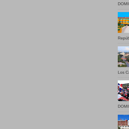
DOMIN
Repúbl
Los Ca
DOMIN