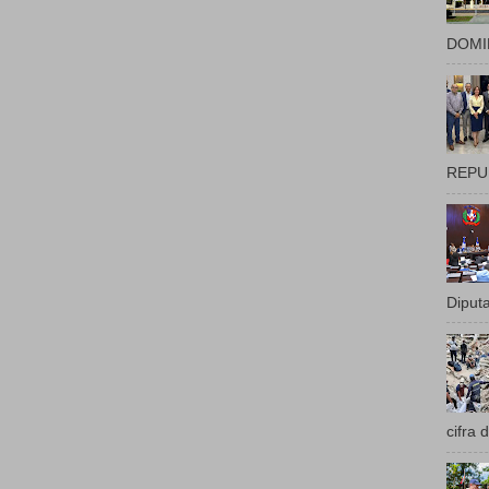
DOMIN
REPUB
Diputa
cifra 