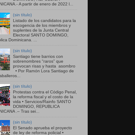
ICANA.- A partir de enero de 2022 l...
(sin título)
Listado de los candidatos para la
escogencia de los miembros y
suplentes de la Junta Central
Electoral SANTO DOMINGO,
ica Dominicana. ...
(sin título)
Santiago tiene barrios con
sobrenombres “raros” que
provocan risas y hasta asombro
• Por Ramón Lora Santiago de
balleros...
(sin título)
Protestas contra el Código Penal,
la reforma fiscal y el costo de la
vida • Servicios/Rainfo SANTO
DOMINGO, REPUBLICA
ICANA .– Tras sei...
(sin título)
El Senado aprueba el proyecto
de ley de reforma policial •