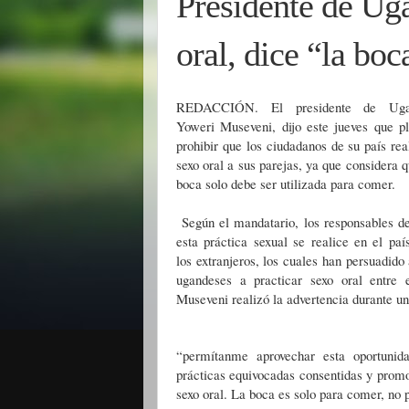
Presidente de Uga
oral, dice “la bo
REDACCIÓN. El presidente de Uga
Yoweri Museveni, dijo este jueves que p
prohibir que los ciudadanos de su país rea
sexo oral a sus parejas, ya que considera q
boca solo debe ser utilizada para comer.
Según el mandatario, los responsables d
esta práctica sexual se realice en el paí
los extranjeros, los cuales han persuadido 
ugandeses a practicar sexo oral entre e
Museveni realizó la advertencia durante un
“permítanme aprovechar esta oportunid
prácticas equivocadas consentidas y promo
sexo oral. La boca es solo para comer, no 