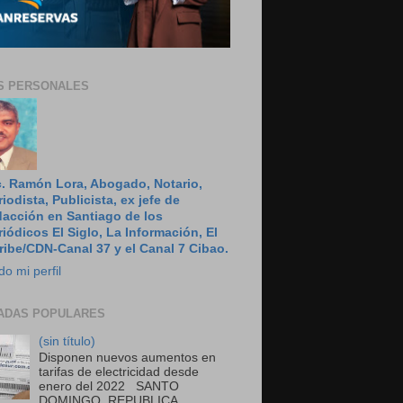
S PERSONALES
c. Ramón Lora, Abogado, Notario,
riodista, Publicista, ex jefe de
dacción en Santiago de los
riódicos El Siglo, La Información, El
ribe/CDN-Canal 37 y el Canal 7 Cibao.
do mi perfil
ADAS POPULARES
(sin título)
Disponen nuevos aumentos en
tarifas de electricidad desde
enero del 2022 SANTO
DOMINGO, REPUBLICA