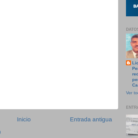
DATO
Li
Pe
re
pe
Ca
Ver to
ENTR
Inicio
Entrada antigua
)