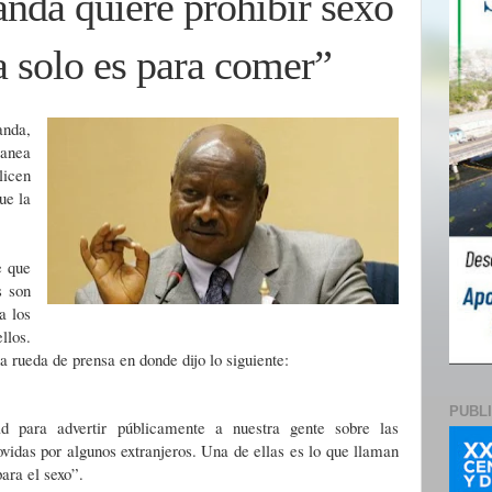
nda quiere prohibir sexo
ca solo es para comer”
nda,
lanea
licen
ue la
e que
s son
a los
llos.
a rueda de prensa en donde dijo lo siguiente:
PUBL
ad para advertir públicamente a nuestra gente sobre las
vidas por algunos extranjeros. Una de ellas es lo que llaman
para el sexo”.