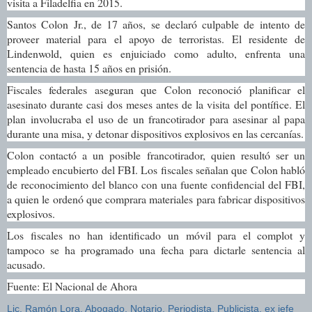
visita a Filadelfia en 2015.
Santos Colon Jr., de 17 años, se declaró culpable de intento de
proveer material pa
ra el apoyo de terroristas. El residente de
Lindenwold, quien es enjuiciado como adulto, enfrenta una
sentencia de hasta 15 años en prisión.
Fiscales federales aseguran que Colon reconoció planificar el
asesinato durante casi dos meses antes de la visita del pontífice. El
plan involucraba el uso de un francotirador para asesinar al papa
durante una misa, y detonar dispositivos explosivos en las cercanías.
Colon contactó a un posible francotirador, quien resultó ser un
empleado encubierto del FBI. Los fiscales señalan que Colon habló
de reconocimiento del blanco con una fuente confidencial del FBI,
a quien le ordenó que comprara materiales para fabricar dispositivos
explosivos.
Los fiscales no han identificado un móvil para el complot y
tampoco se ha programado una fecha para dictarle sentencia al
acusado.
Fuente: El Nacional de Ahora
Lic. Ramón Lora, Abogado, Notario, Periodista, Publicista, ex jefe