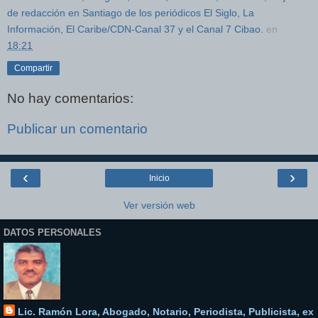
de redacción en Santiago de los periódicos El Siglo, La
Información, El Caribe/CDN-Canal 37 y el Canal 7 Cibao.
en
18:21
Compartir
No hay comentarios:
Publicar un comentario
‹
›
Inicio
Ver versión web
DATOS PERSONALES
Lic. Ramón Lora, Abogado, Notario, Periodista, Publicista, ex