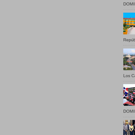
DOMIN
Repúbl
Los Ca
DOMIN