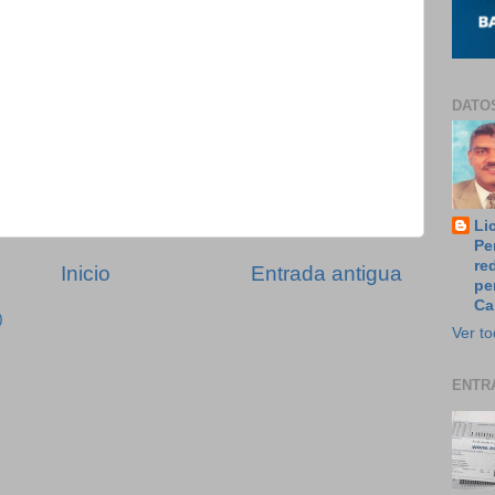
DATO
Li
Pe
re
Inicio
Entrada antigua
pe
Ca
)
Ver to
ENTR