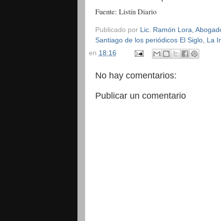
Fuente: Listín Diario
Publicado por
Lic. Ramón Lora, Abogado,
Santiago de los periódicos El Siglo, La
en
18:16
No hay comentarios:
Publicar un comentario