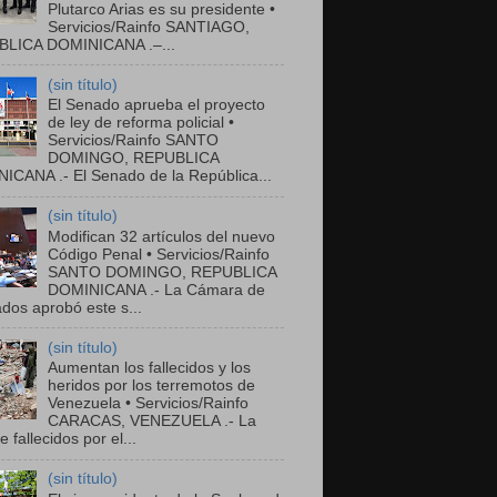
Plutarco Arias es su presidente •
Servicios/Rainfo SANTIAGO,
LICA DOMINICANA .–...
(sin título)
El Senado aprueba el proyecto
de ley de reforma policial •
Servicios/Rainfo SANTO
DOMINGO, REPUBLICA
ICANA .- El Senado de la República...
(sin título)
Modifican 32 artículos del nuevo
Código Penal • Servicios/Rainfo
SANTO DOMINGO, REPUBLICA
DOMINICANA .- La Cámara de
dos aprobó este s...
(sin título)
Aumentan los fallecidos y los
heridos por los terremotos de
Venezuela • Servicios/Rainfo
CARACAS, VENEZUELA .- La
de fallecidos por el...
(sin título)