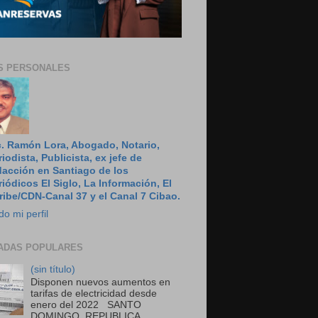
S PERSONALES
c. Ramón Lora, Abogado, Notario,
riodista, Publicista, ex jefe de
dacción en Santiago de los
riódicos El Siglo, La Información, El
ribe/CDN-Canal 37 y el Canal 7 Cibao.
do mi perfil
ADAS POPULARES
(sin título)
Disponen nuevos aumentos en
tarifas de electricidad desde
enero del 2022 SANTO
DOMINGO, REPUBLICA