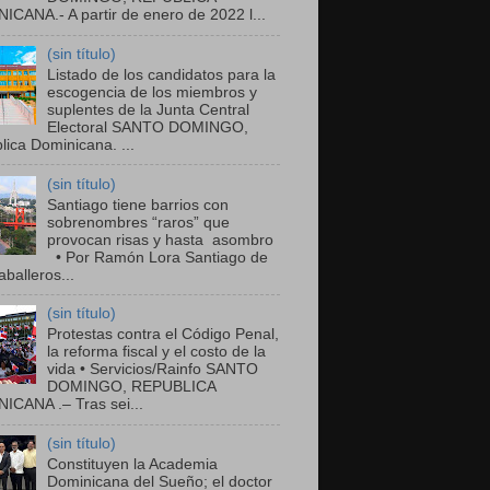
ICANA.- A partir de enero de 2022 l...
(sin título)
Listado de los candidatos para la
escogencia de los miembros y
suplentes de la Junta Central
Electoral SANTO DOMINGO,
ica Dominicana. ...
(sin título)
Santiago tiene barrios con
sobrenombres “raros” que
provocan risas y hasta asombro
• Por Ramón Lora Santiago de
balleros...
(sin título)
Protestas contra el Código Penal,
la reforma fiscal y el costo de la
vida • Servicios/Rainfo SANTO
DOMINGO, REPUBLICA
ICANA .– Tras sei...
(sin título)
Constituyen la Academia
Dominicana del Sueño; el doctor