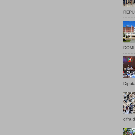
REPUB
DOMIN
Diputa
cifra 