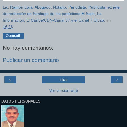
Lic. Ramón Lora, Abogado, Notario, Periodista, Publicista, ex jefe
de redacción en Santiago de los periódicos El Siglo, La
Información, El Caribe/CDN-Canal 37 y el Canal 7 Cibao.
en
16:28
Compartir
No hay comentarios:
Publicar un comentario
‹
›
Inicio
Ver versión web
DATOS PERSONALES